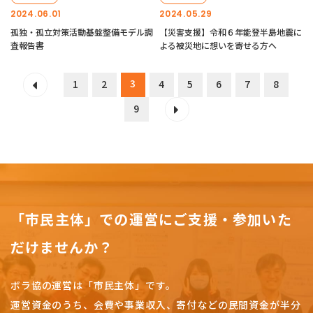
2024.06.01
2024.05.29
孤独・孤立対策活動基盤整備モデル調
【災害支援】令和６年能登半島地震に
査報告書
よる被災地に想いを寄せる方へ
3
1
2
4
5
6
7
8
9
「市民主体」での運営にご支援・参加いた
だけませんか？
ボラ協の運営は「市民主体」です。
運営資金のうち、会費や事業収入、
寄付などの民間資金が半分