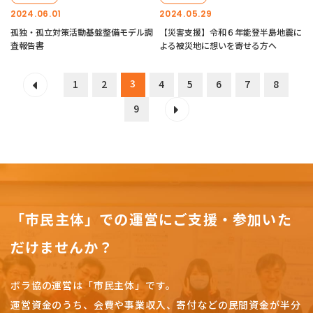
2024.06.01
2024.05.29
孤独・孤立対策活動基盤整備モデル調
【災害支援】令和６年能登半島地震に
査報告書
よる被災地に想いを寄せる方へ
3
1
2
4
5
6
7
8
9
「市民主体」での運営にご支援・参加いた
だけませんか？
ボラ協の運営は「市民主体」です。
運営資金のうち、会費や事業収入、
寄付などの民間資金が半分