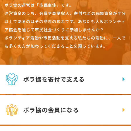
ボラ協の運営は「市民主体」です。
運営資金のうち、会費や事業収入、
寄付などの民間資金が半分
以上であるのはその意志の現れです。
あなたも大阪ボランティ
ア協会を通じて市民社会づくりに参加しませんか？
ボランティア活動や市民活動を支える私たちの活動に、一人で
も多くの方が加わってくださることを願っています。
ボラ協を寄付で支える
ボラ協の会員になる