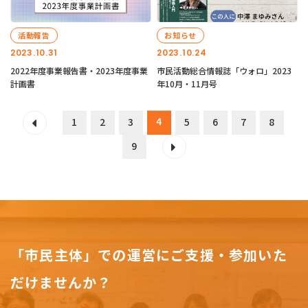
活動報告
お知らせ
2023.10.31
2023.10.24
2022年度事業報告書・2023年度事業
市民活動総合情報誌「ウォロ」2023
計画書
年10月・11月号
4
1
2
3
5
6
7
8
9
「市民主体」での運営にご支援・参加いた
だけませんか？