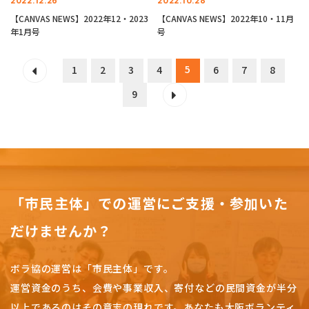
2022.12.26
2022.10.28
【CANVAS NEWS】2022年12・2023
【CANVAS NEWS】2022年10・11月
年1月号
号
5
1
2
3
4
6
7
8
9
「市民主体」での運営にご支援・参加いた
だけませんか？
ボラ協の運営は「市民主体」です。
運営資金のうち、会費や事業収入、
寄付などの民間資金が半分
以上であるのはその意志の現れです。
あなたも大阪ボランティ