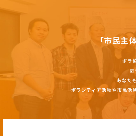
「市民主
ボラ
寄
あなた
ボランティア活動や市民活