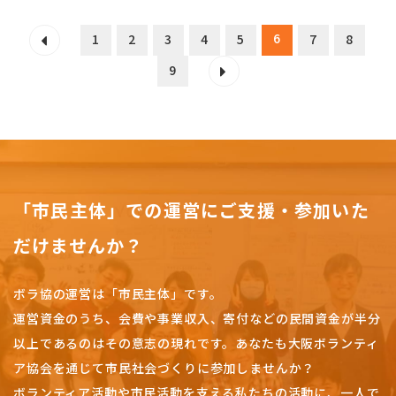
6
1
2
3
4
5
7
8
9
「市民主体」での運営にご支援・参加いた
だけませんか？
ボラ協の運営は「市民主体」です。
運営資金のうち、会費や事業収入、
寄付などの民間資金が半分
以上であるのはその意志の現れです。
あなたも大阪ボランティ
ア協会を通じて市民社会づくりに参加しませんか？
ボランティア活動や市民活動を支える私たちの活動に、一人で