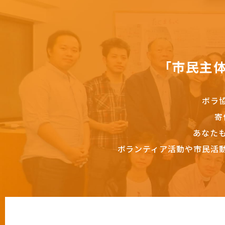
「市民主
ボラ
寄
あなた
ボランティア活動や市民活