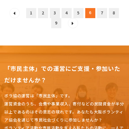
6
1
2
3
4
5
7
8
9
「市民主体」での運営にご支援・参加いた
だけませんか？
ボラ協の運営は「市民主体」です。
運営資金のうち、会費や事業収入、
寄付などの民間資金が半分
以上であるのはその意志の現れです。
あなたも大阪ボランティ
ア協会を通じて市民社会づくりに参加しませんか？
ボランティア活動や市民活動を支える私たちの活動に、一人で