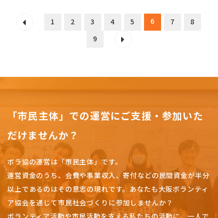
6
1
2
3
4
5
7
8
9
「市民主体」での運営にご支援・参加いた
だけませんか？
ボラ協の運営は「市民主体」です。
運営資金のうち、会費や事業収入、
寄付などの民間資金が半分
以上であるのはその意志の現れです。
あなたも大阪ボランティ
ア協会を通じて市民社会づくりに参加しませんか？
ボランティア活動や市民活動を支える私たちの活動に、一人で