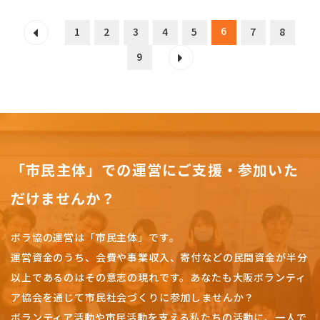
6
1
2
3
4
5
7
8
9
「市民主体」での運営にご支援・参加いた
だけませんか？
ボラ協の運営は「市民主体」です。
運営資金のうち、会費や事業収入、
寄付などの民間資金が半分
以上であるのはその意志の現れです。
あなたも大阪ボランティ
ア協会を通じて市民社会づくりに参加しませんか？
ボランティア活動や市民活動を支える私たちの活動に、一人で