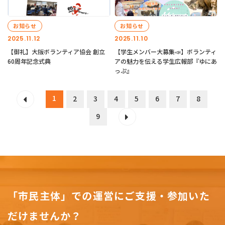
お知らせ
お知らせ
2025.11.12
2025.11.10
【御礼】大阪ボランティア協会 創立
【学生メンバー大募集📣】ボランティ
60周年記念式典
アの魅力を伝える学生広報部『ゆにあ
っぷ』
1
2
3
4
5
6
7
8
9
「市民主体」での運営にご支援・参加いた
だけませんか？