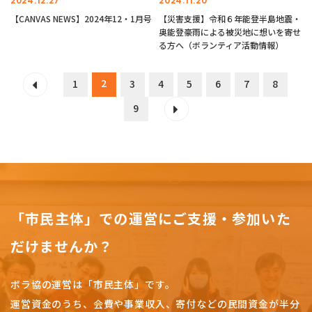
2024.12.27
2024.11.20
【CANVAS NEWS】2024年12・1月号
【災害支援】令和６年能登半島地震・
奥能登豪雨による被災地に想いを寄せ
る方へ（ボランティア活動情報）
2
1
3
4
5
6
7
8
9
「市民主体」での運営にご支援・参加いた
だけませんか？
ボラ協の運営は「市民主体」です。
運営資金のうち、会費や事業収入、
寄付などの民間資金が半分