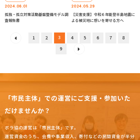
2024.06.01
2024.05.29
孤独・孤立対策活動基盤整備モデル調
【災害支援】令和６年能登半島地震に
査報告書
よる被災地に想いを寄せる方へ
3
1
2
4
5
6
7
8
9
「市民主体」での運営にご支援・参加いた
だけませんか？
ボラ協の運営は「市民主体」です。
運営資金のうち、会費や事業収入、
寄付などの民間資金が半分