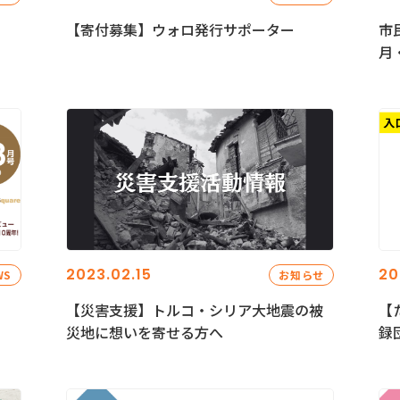
【寄付募集】ウォロ発行サポーター
市
月
2023.02.15
20
WS
お知らせ
【災害支援】トルコ・シリア大地震の被
【
災地に想いを寄せる方へ
録