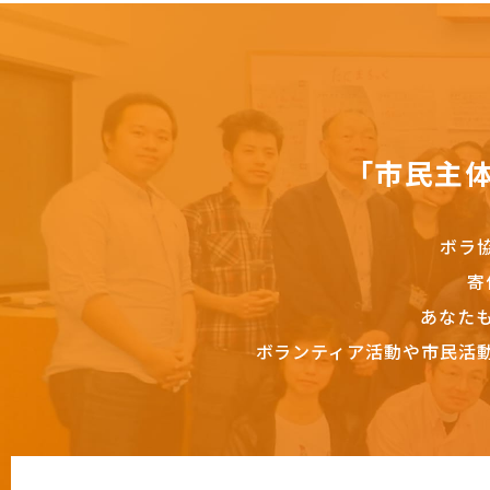
「市民主
ボラ
寄
あなた
ボランティア活動や市民活