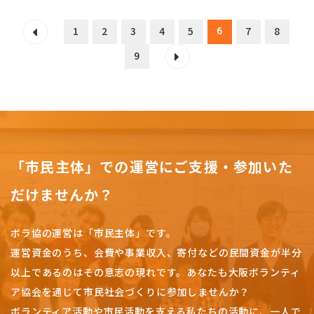
6
1
2
3
4
5
7
8
9
「市民主体」での運営にご支援・参加いた
だけませんか？
ボラ協の運営は「市民主体」です。
運営資金のうち、会費や事業収入、
寄付などの民間資金が半分
以上であるのはその意志の現れです。
あなたも大阪ボランティ
ア協会を通じて市民社会づくりに参加しませんか？
ボランティア活動や市民活動を支える私たちの活動に、一人で