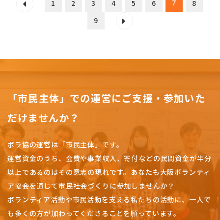
7
1
2
3
4
5
6
8
9
「市民主体」での運営にご支援・参加いた
だけませんか？
ボラ協の運営は「市民主体」です。
運営資金のうち、会費や事業収入、
寄付などの民間資金が半分
以上であるのはその意志の現れです。
あなたも大阪ボランティ
ア協会を通じて市民社会づくりに参加しませんか？
ボランティア活動や市民活動を支える私たちの活動に、一人で
も多くの方が加わってくださることを願っています。