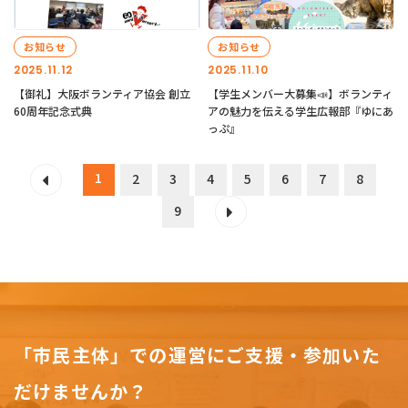
お知らせ
お知らせ
2025.11.12
2025.11.10
【御礼】大阪ボランティア協会 創立
【学生メンバー大募集📣】ボランティ
60周年記念式典
アの魅力を伝える学生広報部『ゆにあ
っぷ』
1
2
3
4
5
6
7
8
9
「市民主体」での運営にご支援・参加いた
だけませんか？