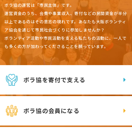
ボラ協の運営は「市民主体」です。
運営資金のうち、会費や事業収入、
寄付などの民間資金が半分
以上であるのはその意志の現れです。
あなたも大阪ボランティ
ア協会を通じて市民社会づくりに参加しませんか？
ボランティア活動や市民活動を支える私たちの活動に、一人で
も多くの方が加わってくださることを願っています。
ボラ協を寄付で支える
ボラ協の会員になる