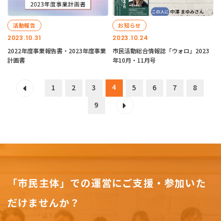
活動報告
お知らせ
2023.10.31
2023.10.24
2022年度事業報告書・2023年度事業
市民活動総合情報誌「ウォロ」2023
計画書
年10月・11月号
4
1
2
3
5
6
7
8
9
「市民主体」での運営にご支援・参加いた
だけませんか？