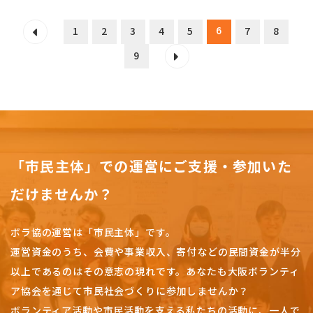
6
1
2
3
4
5
7
8
9
「市民主体」での運営にご支援・参加いた
だけませんか？
ボラ協の運営は「市民主体」です。
運営資金のうち、会費や事業収入、
寄付などの民間資金が半分
以上であるのはその意志の現れです。
あなたも大阪ボランティ
ア協会を通じて市民社会づくりに参加しませんか？
ボランティア活動や市民活動を支える私たちの活動に、一人で