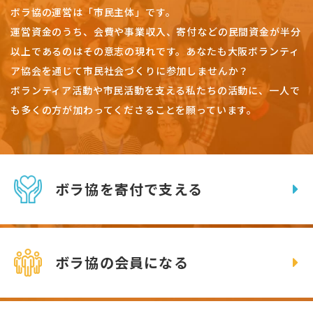
ボラ協の運営は「市民主体」です。
運営資金のうち、会費や事業収入、
寄付などの民間資金が半分
以上であるのはその意志の現れです。
あなたも大阪ボランティ
ア協会を通じて市民社会づくりに参加しませんか？
ボランティア活動や市民活動を支える私たちの活動に、一人で
も多くの方が加わってくださることを願っています。
ボラ協を寄付で支える
ボラ協の会員になる