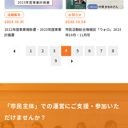
活動報告
お知らせ
2023.10.31
2023.10.24
2022年度事業報告書・2023年度事業
市民活動総合情報誌「ウォロ」2023
計画書
年10月・11月号
4
1
2
3
5
6
7
8
9
「市民主体」での運営にご支援・参加いた
だけませんか？