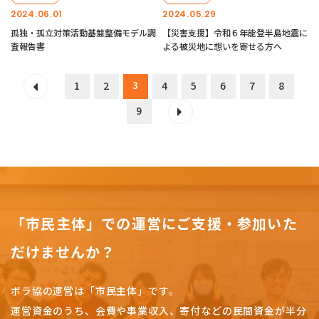
2024.06.01
2024.05.29
孤独・孤立対策活動基盤整備モデル調
【災害支援】令和６年能登半島地震に
査報告書
よる被災地に想いを寄せる方へ
3
1
2
4
5
6
7
8
9
「市民主体」での運営にご支援・参加いた
だけませんか？
ボラ協の運営は「市民主体」です。
運営資金のうち、会費や事業収入、
寄付などの民間資金が半分