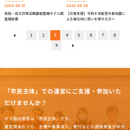
2024.06.01
2024.05.29
孤独・孤立対策活動基盤整備モデル調
【災害支援】令和６年能登半島地震に
査報告書
よる被災地に想いを寄せる方へ
3
1
2
4
5
6
7
8
9
「市民主体」での運営にご支援・参加いた
だけませんか？
ボラ協の運営は「市民主体」です。
運営資金のうち、会費や事業収入、
寄付などの民間資金が半分