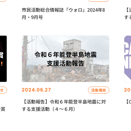
市民活動総合情報誌「ウォロ」2024年8
【
月・9月号
す
2024.06.27
20
らせ
活動報告
【活動報告】令和６年能登半島地震に対
【C
会賞
する支援活動（４〜６月）