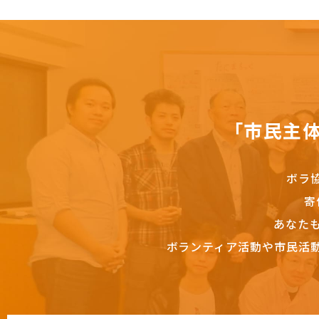
「市民主
ボラ
寄
あなた
ボランティア活動や市民活