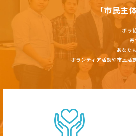
「市民主
ボラ
寄
あなた
ボランティア活動や市民活