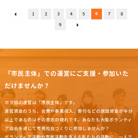
6
1
2
3
4
5
7
8
9
「市民主体」での運営にご支援・参加いた
だけませんか？
ボラ協の運営は「市民主体」です。
運営資金のうち、会費や事業収入、
寄付などの民間資金が半分
以上であるのはその意志の現れです。
あなたも大阪ボランティ
ア協会を通じて市民社会づくりに参加しませんか？
ボランティア活動や市民活動を支える私たちの活動に、一人で