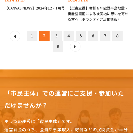
2024.12.27
2024.11.20
【CANVAS NEWS】2024年12・1月号
【災害支援】令和６年能登半島地震・
奥能登豪雨による被災地に想いを寄せ
る方へ（ボランティア活動情報）
2
1
3
4
5
6
7
8
9
「市民主体」での運営にご支援・参加いた
だけませんか？
ボラ協の運営は「市民主体」です。
運営資金のうち、会費や事業収入、
寄付などの民間資金が半分