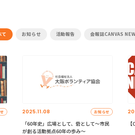
べて
お知らせ
活動報告
会報誌CANVAS NE
2025.11.08
20
らせ
お知らせ
「60年史」広場として、砦として～市民
【C
が創る活動拠点60年の歩み～