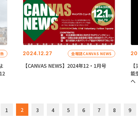
2024.12.27
20
報告
会報誌CANVAS NEWS
よ
【CANVAS NEWS】2024年12・1月号
【
12
能
へ
2
1
3
4
5
6
7
8
9