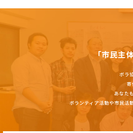
「市民主
ボラ
寄
あなた
ボランティア活動や市民活