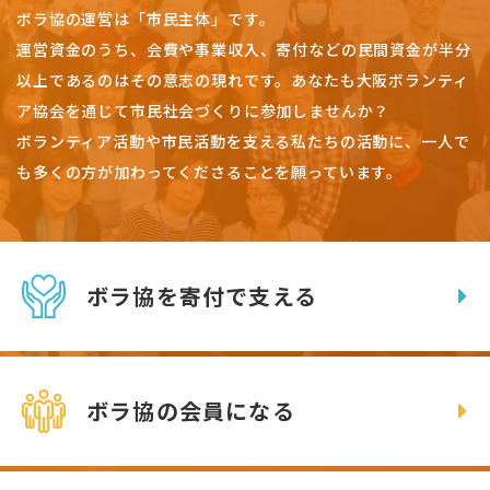
ボラ協の運営は「市民主体」です。
運営資金のうち、会費や事業収入、
寄付などの民間資金が半分
以上であるのはその意志の現れです。
あなたも大阪ボランティ
ア協会を通じて市民社会づくりに参加しませんか？
ボランティア活動や市民活動を支える私たちの活動に、一人で
も多くの方が加わってくださることを願っています。
ボラ協を寄付で支える
ボラ協の会員になる