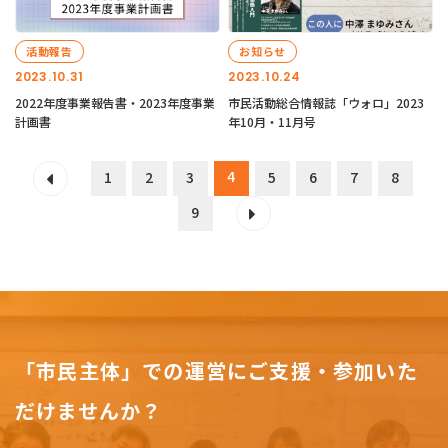
活動報告
お知らせ
2023.10.31
2023.10.24
2022年度事業報告書・2023年度事業
市民活動総合情報誌「ウォロ」2023
計画書
年10月・11月号
4
1
2
3
5
6
7
8
9
「市民主体」での運営にご支援・参加いた
だけませんか？