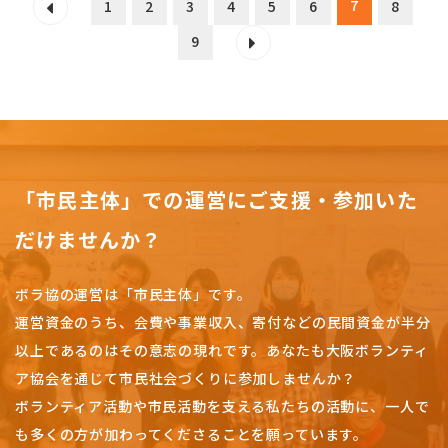
7
1
2
3
4
5
6
8
9
「市民主体」での運営にご支援・参加いた
だけませんか？
ボラ協の運営は「市民主体」です。
運営資金のうち、会費や事業収入、
寄付などの民間資金が半分
以上であるのはその意志の現れです。
あなたも大阪ボランティ
ア協会を通じて市民社会づくりに参加しませんか？
ボランティア活動や市民活動を支える私たちの活動に、一人で
も多くの方が加わってくださることを願っています。