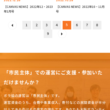
2022.12.26
2022.10.28
【CANVAS NEWS】2022年12・2023
【CANVAS NEWS】2022年10・11月
年1月号
号
5
1
2
3
4
6
7
8
9
「市民主体」での運営にご支援・参加いた
だけませんか？
ボラ協の運営は「市民主体」です。
運営資金のうち、会費や事業収入、
寄付などの民間資金が半分
以上であるのはその意志の現れです。
あなたも大阪ボランティ