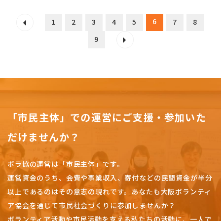
6
1
2
3
4
5
7
8
9
「市民主体」での運営にご支援・参加いた
だけませんか？
ボラ協の運営は「市民主体」です。
運営資金のうち、会費や事業収入、
寄付などの民間資金が半分
以上であるのはその意志の現れです。
あなたも大阪ボランティ
ア協会を通じて市民社会づくりに参加しませんか？
ボランティア活動や市民活動を支える私たちの活動に、一人で