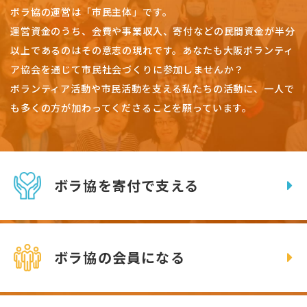
ボラ協の運営は「市民主体」です。
運営資金のうち、会費や事業収入、
寄付などの民間資金が半分
以上であるのはその意志の現れです。
あなたも大阪ボランティ
ア協会を通じて市民社会づくりに参加しませんか？
ボランティア活動や市民活動を支える私たちの活動に、一人で
も多くの方が加わってくださることを願っています。
ボラ協を寄付で支える
ボラ協の会員になる