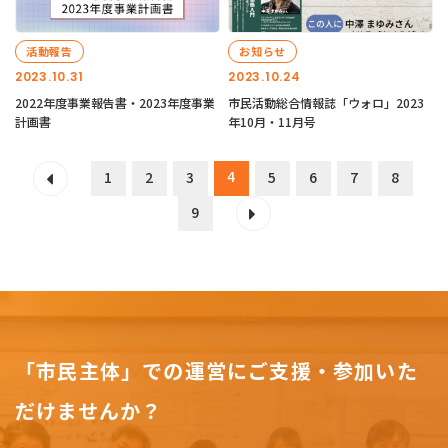
活動報告
お知らせ
2023.10.31
2023.10.24
2022年度事業報告書・2023年度事業
市民活動総合情報誌「ウォロ」2023
計画書
年10月・11月号
4
1
2
3
5
6
7
8
9
「市民主体」での運営にご支援・参加いた
だけませんか？