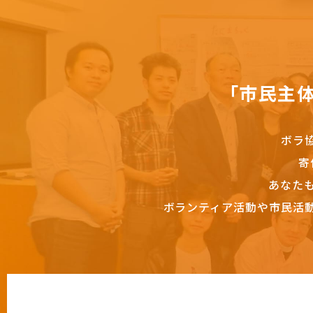
「市民主
ボラ
寄
あなた
ボランティア活動や市民活