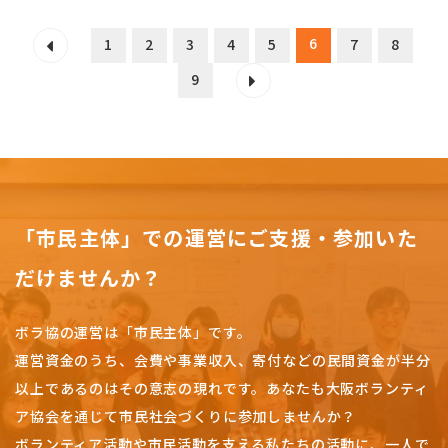
6
1
2
3
4
5
7
8
9
「市民主体」での運営にご支援・参加いた
だけませんか？
ボラ協の運営は「市民主体」です。
運営資金のうち、会費や事業収入、
寄付などの民間資金が半分
以上であるのはその意志の現れです。
あなたも大阪ボランティ
ア協会を通じて市民社会づくりに参加しませんか？
ボランティア活動や市民活動を支える私たちの活動に、一人で