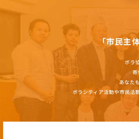
「市民主
ボラ
寄
あなた
ボランティア活動や市民活