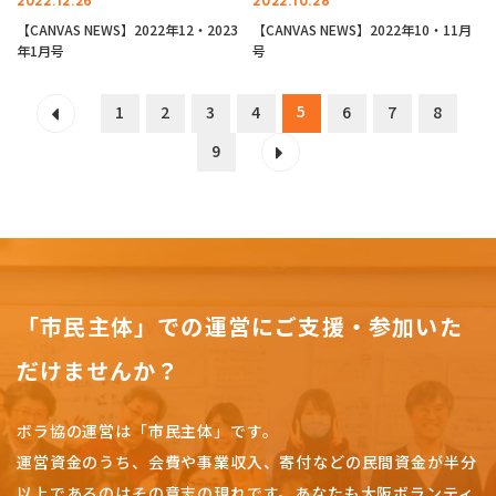
2022.12.26
2022.10.28
【CANVAS NEWS】2022年12・2023
【CANVAS NEWS】2022年10・11月
年1月号
号
5
1
2
3
4
6
7
8
9
「市民主体」での運営にご支援・参加いた
だけませんか？
ボラ協の運営は「市民主体」です。
運営資金のうち、会費や事業収入、
寄付などの民間資金が半分
以上であるのはその意志の現れです。
あなたも大阪ボランティ