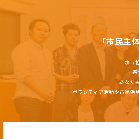
「市民主
ボラ
寄
あなた
ボランティア活動や市民活