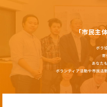
「市民主
ボラ
寄
あなた
ボランティア活動や市民活