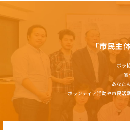
「市民主
ボラ
寄
あなた
ボランティア活動や市民活