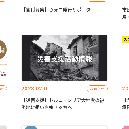
【寄付募集】ウォロ発行サポーター
市
月
2023.02.15
20
WS
お知らせ
【災害支援】トルコ・シリア大地震の被
【
災地に想いを寄せる方へ
録