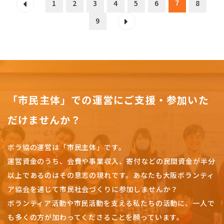
7
1
2
3
4
5
6
8
9
「市民主体」での運営にご支援・参加いた
だけませんか？
ボラ協の運営は「市民主体」です。
運営資金のうち、会費や事業収入、
寄付などの民間資金が半分
以上であるのはその意志の現れです。
あなたも大阪ボランティ
ア協会を通じて市民社会づくりに参加しませんか？
ボランティア活動や市民活動を支える私たちの活動に、一人で
も多くの方が加わってくださることを願っています。