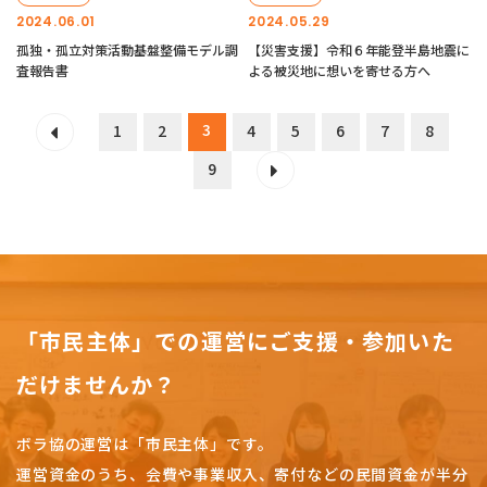
2024.06.01
2024.05.29
孤独・孤立対策活動基盤整備モデル調
【災害支援】令和６年能登半島地震に
査報告書
よる被災地に想いを寄せる方へ
3
1
2
4
5
6
7
8
9
「市民主体」での運営にご支援・参加いた
だけませんか？
ボラ協の運営は「市民主体」です。
運営資金のうち、会費や事業収入、
寄付などの民間資金が半分