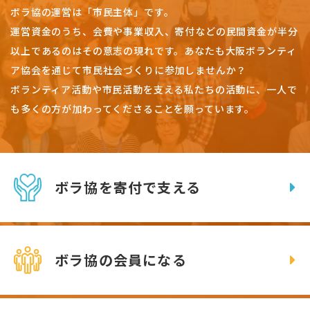
ボラ協の運営は「市民主体」です。
運営資金のうち、会費や事業収入、
寄付などの民間資金が半分
以上であるのはその意志の現れです。
あなたも大阪ボランティ
ア協会を通じて市民社会づくりに参加しませんか？
ボランティア活動や市民活動を支える私たちの活動に、一人で
も多くの方が加わってくださることを願っています。
ボラ協を寄付で支える
ボラ協の会員になる