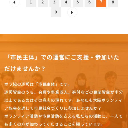
7
1
2
3
4
5
6
8
9
「市民主体」での運営にご支援・参加いた
だけませんか？
ボラ協の運営は「市民主体」です。
運営資金のうち、会費や事業収入、
寄付などの民間資金が半分
以上であるのはその意志の現れです。
あなたも大阪ボランティ
ア協会を通じて市民社会づくりに参加しませんか？
ボランティア活動や市民活動を支える私たちの活動に、一人で
も多くの方が加わってくださることを願っています。