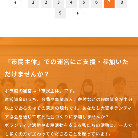
7
1
2
3
4
5
6
8
9
「市民主体」での運営にご支援・参加いた
だけませんか？
ボラ協の運営は「市民主体」です。
運営資金のうち、会費や事業収入、
寄付などの民間資金が半分
以上であるのはその意志の現れです。
あなたも大阪ボランティ
ア協会を通じて市民社会づくりに参加しませんか？
ボランティア活動や市民活動を支える私たちの活動に、一人で
も多くの方が加わってくださることを願っています。