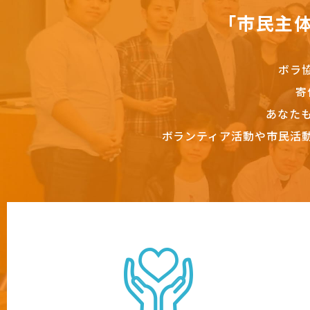
「市民主
ボラ
寄
あなた
ボランティア活動や市民活