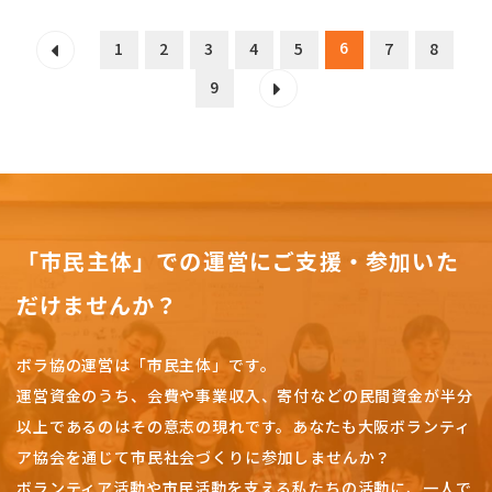
6
1
2
3
4
5
7
8
9
「市民主体」での運営にご支援・参加いた
だけませんか？
ボラ協の運営は「市民主体」です。
運営資金のうち、会費や事業収入、
寄付などの民間資金が半分
以上であるのはその意志の現れです。
あなたも大阪ボランティ
ア協会を通じて市民社会づくりに参加しませんか？
ボランティア活動や市民活動を支える私たちの活動に、一人で