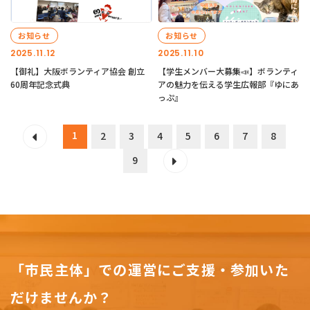
お知らせ
お知らせ
2025.11.12
2025.11.10
【御礼】大阪ボランティア協会 創立
【学生メンバー大募集📣】ボランティ
60周年記念式典
アの魅力を伝える学生広報部『ゆにあ
っぷ』
1
2
3
4
5
6
7
8
9
「市民主体」での運営にご支援・参加いた
だけませんか？