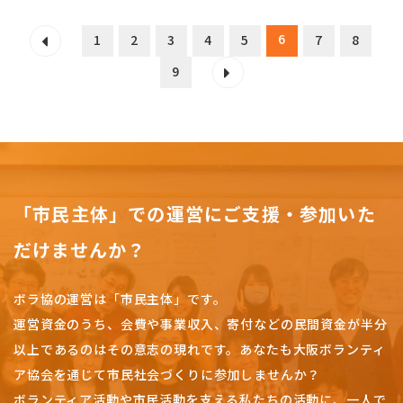
6
1
2
3
4
5
7
8
9
「市民主体」での運営にご支援・参加いた
だけませんか？
ボラ協の運営は「市民主体」です。
運営資金のうち、会費や事業収入、
寄付などの民間資金が半分
以上であるのはその意志の現れです。
あなたも大阪ボランティ
ア協会を通じて市民社会づくりに参加しませんか？
ボランティア活動や市民活動を支える私たちの活動に、一人で