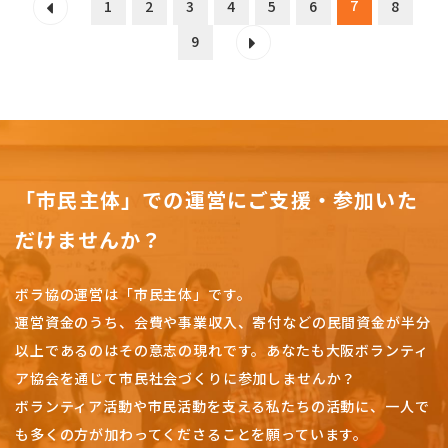
7
1
2
3
4
5
6
8
9
「市民主体」での運営にご支援・参加いた
だけませんか？
ボラ協の運営は「市民主体」です。
運営資金のうち、会費や事業収入、
寄付などの民間資金が半分
以上であるのはその意志の現れです。
あなたも大阪ボランティ
ア協会を通じて市民社会づくりに参加しませんか？
ボランティア活動や市民活動を支える私たちの活動に、一人で
も多くの方が加わってくださることを願っています。