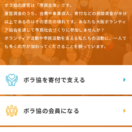
ボラ協の運営は「市民主体」です。
運営資金のうち、会費や事業収入、
寄付などの民間資金が半分
以上であるのはその意志の現れです。
あなたも大阪ボランティ
ア協会を通じて市民社会づくりに参加しませんか？
ボランティア活動や市民活動を支える私たちの活動に、一人で
も多くの方が加わってくださることを願っています。
ボラ協を寄付で支える
ボラ協の会員になる