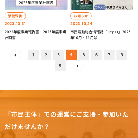
活動報告
お知らせ
2023.10.31
2023.10.24
2022年度事業報告書・2023年度事業
市民活動総合情報誌「ウォロ」2023
計画書
年10月・11月号
4
1
2
3
5
6
7
8
9
「市民主体」での運営にご支援・参加いた
だけませんか？